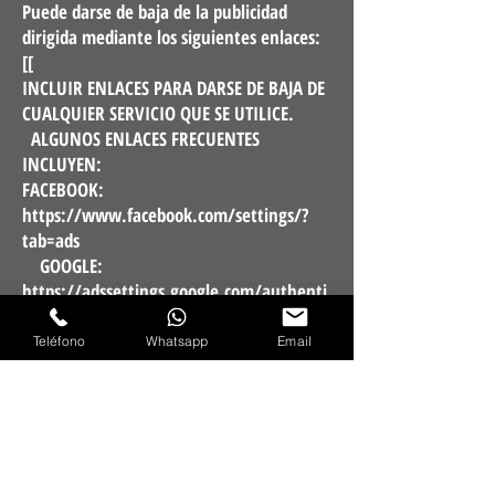
Puede darse de baja de la publicidad
dirigida mediante los siguientes enlaces:
[[
INCLUIR ENLACES PARA DARSE DE BAJA DE
CUALQUIER SERVICIO QUE SE UTILICE.
ALGUNOS ENLACES FRECUENTES
INCLUYEN:
FACEBOOK:
https://www.facebook.com/settings/?
tab=ads
GOOGLE:
https://adssettings.google.com/authenti
cated?hl=es
BING:
Teléfono
Whatsapp
Email
https://about.ads.microsoft.com/es-
es/recursos/directivas/anuncios-
personalizados
]]
Además, puede darse de baja de algunos
de estos servicios visitando el portal de